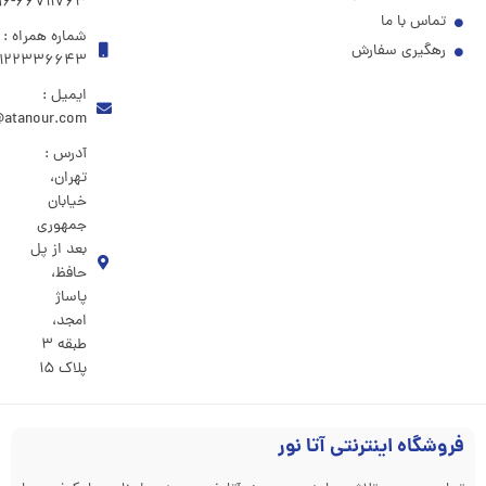
۶۶۷۱۱۷۶۳-۶۶۷۲۱۷۹۶
تماس با ما
شماره همراه :
رهگیری سفارش
۹۱۲۲۳۳۶۶۴۳
ایمیل :
@atanour.com
آدرس :
تهران،
خیابان
جمهوری
بعد از پل
حافظ،
پاساژ
امجد،
طبقه ۳
پلاک ۱۵
فروشگاه اینترنتی آتا نور